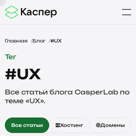
Главная
Блог
#UX
Тег
#UX
Все статьи блога CasperLab по
теме «UX».
Все статьи
Хостинг
Домены