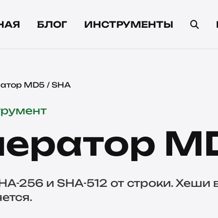
НАЯ
БЛОГ
ИНСТРУМЕНТЫ
атор MD5 / SHA
трумент
нератор MD
HA-256 и SHA-512 от строки. Хеши
ется.