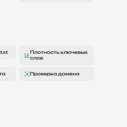
txt
Плотность ключевых
слов
та
Проверка домена