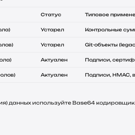
Статус
Типовое примен
ола)
Устарел
Контрольные сум
олов)
Устарел
Git-объекты (lega
ола)
Актуален
Подписи, сертиф
волов)
Актуален
Подписи, HMAC, 
я MD5, SHA-1 и SHA-256
ия) данных используйте
Base64 кодировщик