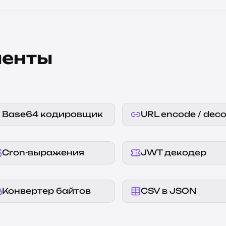
менты
Base64 кодировщик
URL encode / dec
Cron-выражения
JWT декодер
Конвертер байтов
CSV в JSON