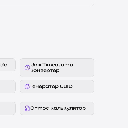
ode
Unix Timestamp
конвертер
Генератор UUID
Chmod калькулятор