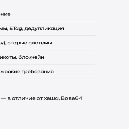
ение
мы, ETag, дедупликация
cy), старые системы
икаты, блокчейн
высокие требования
— в отличие от хеша, Base64