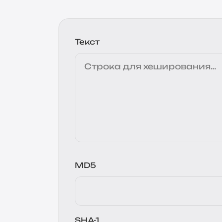
Текст
MD5
SHA-1