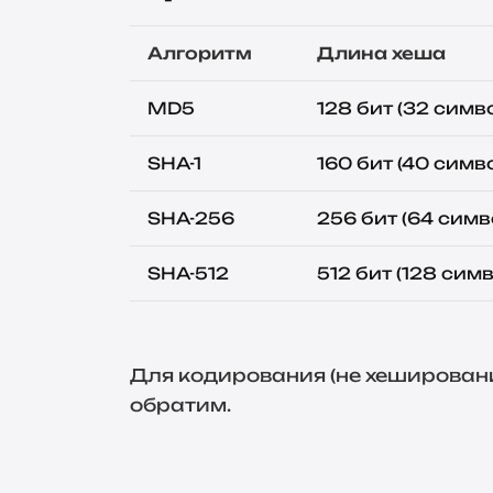
Алгоритм
Длина хеша
MD5
128 бит (32 симв
SHA-1
160 бит (40 симв
SHA-256
256 бит (64 симв
SHA-512
512 бит (128 сим
Сравнение алгоритмов хешировани
Для кодирования (не хеширован
обратим.