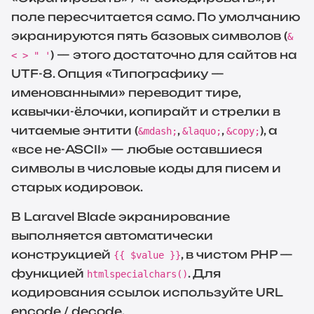
поле пересчитается само. По умолчанию
экранируются пять базовых символов (
&
) — этого достаточно для сайтов на
< > " '
UTF-8. Опция «Типографику —
именованными» переводит тире,
кавычки-ёлочки, копирайт и стрелки в
читаемые энтити (
,
,
), а
&mdash;
&laquo;
&copy;
«все не-ASCII» — любые оставшиеся
символы в числовые коды для писем и
старых кодировок.
В Laravel Blade экранирование
выполняется автоматически
конструкцией
, в чистом PHP —
{{ $value }}
функцией
. Для
htmlspecialchars()
кодирования ссылок используйте
URL
encode / decode
.