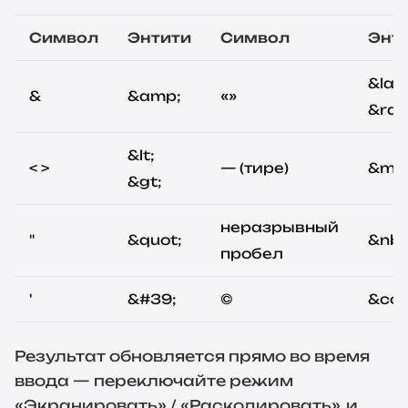
Символ
Энтити
Символ
Энт
&laq
&
&amp;
«»
&raq
&lt;
< >
— (тире)
&md
&gt;
неразрывный
"
&quot;
&nbs
пробел
'
&#39;
©
&cop
Частые HTML-энтити и соответствующие им 
Результат обновляется прямо во время
ввода — переключайте режим
«Экранировать» / «Раскодировать», и