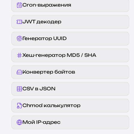
Cron-выражения
JWT декодер
Генератор UUID
Хеш-генератор MD5 / SHA
Конвертер байтов
CSV в JSON
Chmod калькулятор
Мой IP-адрес