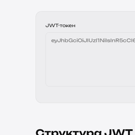
JWT-токен
Структура JWT