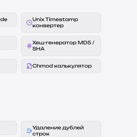
ode
Unix Timestamp
конвертер
Хеш-генератор MD5 /
SHA
Chmod калькулятор
Удаление дублей
строк