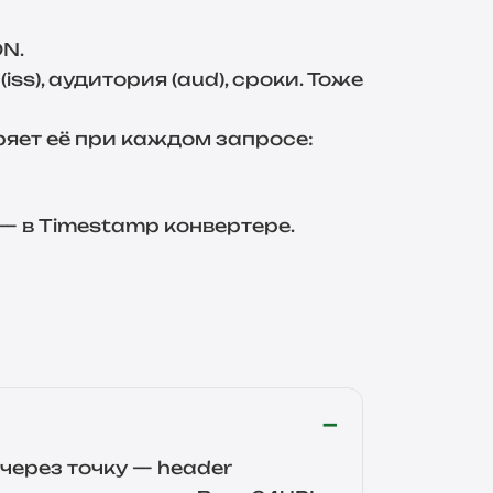
ON.
s), аудитория (aud), сроки. Тоже
ряет её при каждом запросе:
 — в
Timestamp конвертере
.
через точку — header