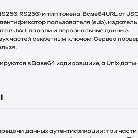
S256, RS256) и тип токена. Base64URL от JS
ентификатор пользователя (sub), издатель (is
ите в JWT пароли и персональные данные.
ух частей секретным ключом. Сервер прове
ельзя.
дируются в
Base64 кодировщике
, а Unix-даты
ы
ередачи данных аутентификации: три части 