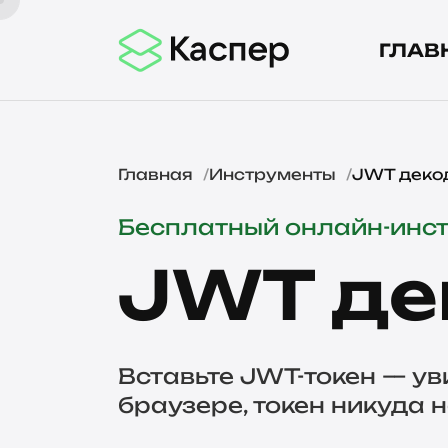
ГЛАВ
Главная
Инструменты
JWT деко
Бесплатный онлайн-инс
JWT де
Вставьте JWT-токен — уви
браузере, токен никуда н