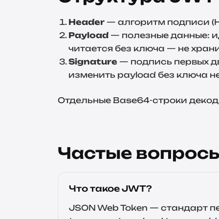
Header
— алгоритм подписи (H
Payload
— полезные данные: ид
читается без ключа — не хран
Signature
— подпись первых дв
изменить payload без ключа н
Отдельные Base64-строки деко
Частые вопрос
Что такое JWT?
JSON Web Token — стандарт п