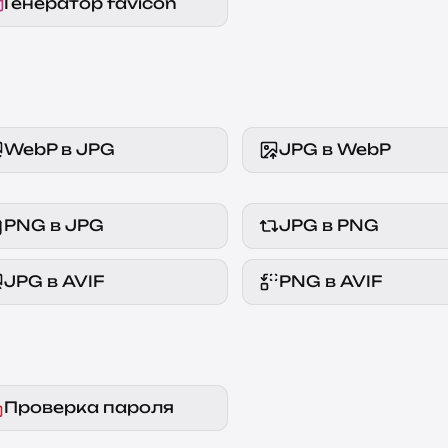
Генератор favicon
WebP в JPG
JPG в WebP
PNG в JPG
JPG в PNG
JPG в AVIF
PNG в AVIF
Проверка пароля