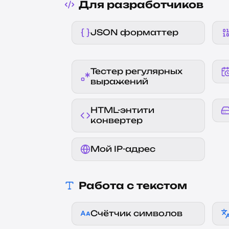
Для разработчиков
JSON форматтер
Тестер регулярных
выражений
HTML-энтити
конвертер
Мой IP-адрес
Работа с текстом
Счётчик символов