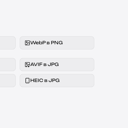
WebP в PNG
AVIF в JPG
HEIC в JPG