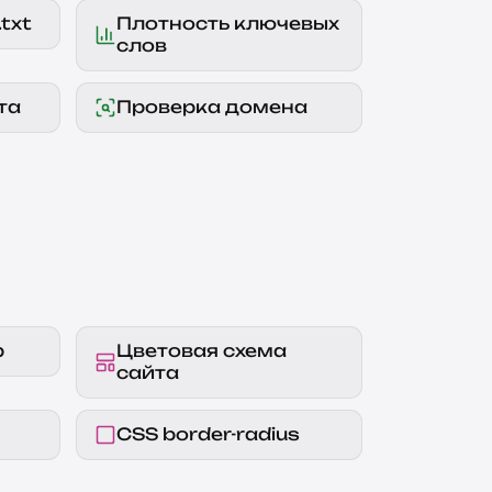
txt
Плотность ключевых
слов
та
Проверка домена
р
Цветовая схема
сайта
CSS border-radius