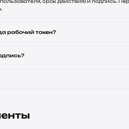
id пользователя, срок действия) и подпись. П
.
да рабочий токен?
одпись?
менты