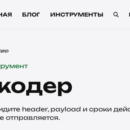
НАЯ
БЛОГ
ИНСТРУМЕНТЫ
дер
трумент
кодер
дите header, payload и сроки дей
е отправляется.