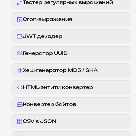
Тестер регулярных выражений
Cron-выражения
JWT декодер
Генератор UUID
Хеш-генератор MD5 / SHA
HTML-энтити конвертер
Конвертер байтов
CSV в JSON