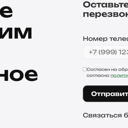
е
Оставьте
перезво
дим
Номер тел
ное
Согласен на об
согласно
полит
Отправи
Связаться б