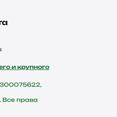
та
u
его и крупного
2300075622,
. Все права