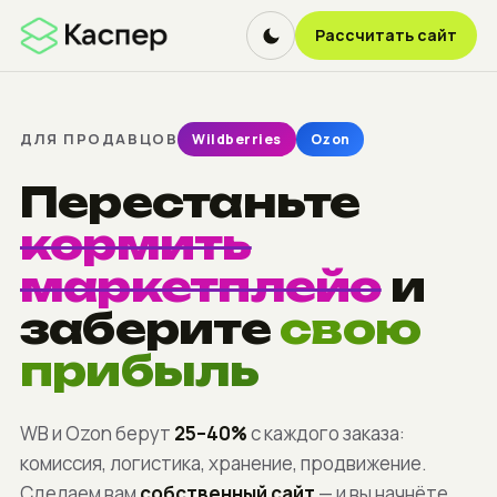
Рассчитать сайт
ДЛЯ ПРОДАВЦОВ
Wildberries
Ozon
Перестаньте
кормить
маркетплейс
и
заберите
свою
прибыль
WB и Ozon берут
25–40%
с каждого заказа:
комиссия, логистика, хранение, продвижение.
Сделаем вам
собственный сайт
— и вы начнёте