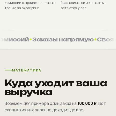
комиссии с продаж — платите
база клиентов и контакты
только за эквайринг
остаются у вас
омиссий
Заказы напрямую
Своя 
МАТЕМАТИКА
Куда уходит ваша
выручка
Возьмём для примера один заказ на
100 000 ₽
. Вот
сколько из них реально доходит до вас.